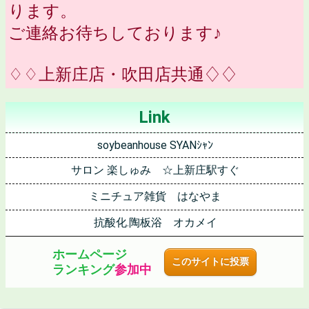
ります。
ご連絡お待ちしております♪
♢♢上新庄店・吹田店共通♢♢
Link
soybeanhouse SYANｼｬﾝ
サロン 楽しゅみ ☆上新庄駅すぐ
ミニチュア雑貨 はなやま
抗酸化.陶板浴 オカメイ
ホームページ
このサイトに投票
ランキング
参加中