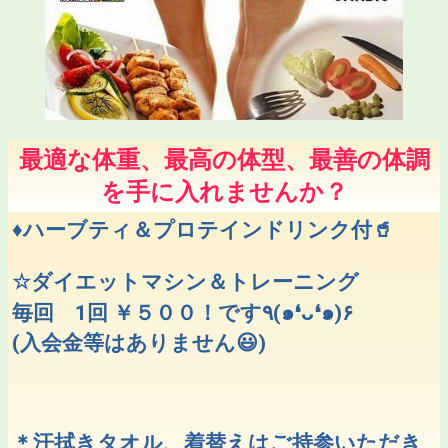
最適な体重、最高の体型、最善の体調
を手に入れませんか？
♦ハーブティ＆プロテインドリンク付🥤
☆ダイエットマシン＆トレーニング
毎回 1回 ￥５００！です٩(๑❛ᴗ❛๑)۶
(入会金等はありません😃)
＊汗拭きタオル、着替えはご持参いただき